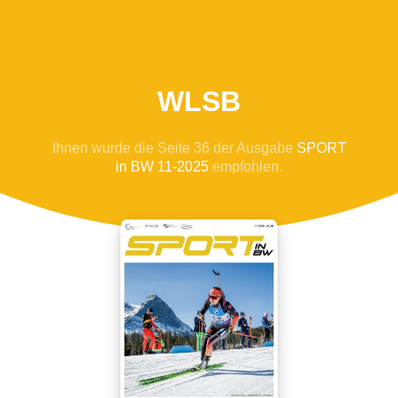
WLSB
Ihnen wurde die Seite 36 der Ausgabe
SPORT
in BW 11-2025
empfohlen.